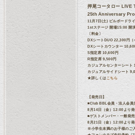
押尾コータロー LIVE TO
25th Anniversary Pro
11月7日(土) ビルボードラ
1stステージ 開場15:00 開演1
〔料金〕
DXシートDUO 22,300円
DXシートカウンター 10,60
S指定席 10,600円
R指定席 9,500円
カジュアルセンターシート 1
カジュアルサイドシート 9,
★詳しくは
こちら
【発売日】
■Club BBL会員・法人
8月14日（金）12:00より
■ゲストメンバー・一般発売
8月21日（金）12:00より
※小学生未満のお子様のご