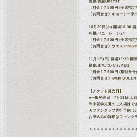
青森/青森Quarter
〔料金〕7,500円 (全席
〔お問合せ〕キョードー東北 022
10月29日(木) 開場18:30 開
札幌/ペニーレーン24
〔料金〕7,500円 (全席
〔お問合せ〕ウエス
info@w
11月1日(日) 開場13:30 開演
福島/まちポレいわきB1
〔料金〕7,500円 (整理
〔お問合せ〕Iwaki QUEEN 0
【チケット発売日】
■一般発売日 7月11日(土)1
※未就学児童のご入場はで
★ファンクラブ先行予約〔6/
お申込みの詳細はファンクラブペ
＊＊＊＊＊＊＊＊＊＊＊＊