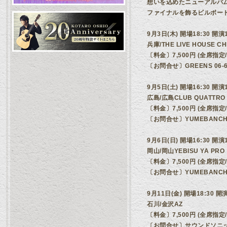
想いを込めたニューアルバム「LO
ファイナルを飾るビルボー
9月3日(木) 開場18:30 開演1
兵庫/THE LIVE HOUSE C
〔料金〕7,500円 (全席指
〔お問合せ〕GREENS 06-68
9月5日(土) 開場16:30 開演1
広島/広島CLUB QUATTRO
〔料金〕7,500円 (全席指
〔お問合せ〕YUMEBANCHI（
9月6日(日) 開場16:30 開演1
岡山/岡山YEBISU YA PRO
〔料金〕7,500円 (全席指
〔お問合せ〕YUMEBANCHI（
9月11日(金) 開場18:30 開演
石川/金沢AZ
〔料金〕7,500円 (全席指
〔お問合せ〕サウンドソニック 07