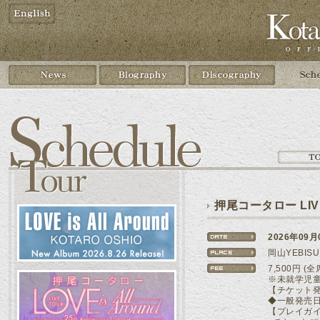
押尾コータロー LIVE T
2026年09月
岡山YEBISU
7,500円 
※未就学児
【チケット
◆一般発売日 
【プレイガ